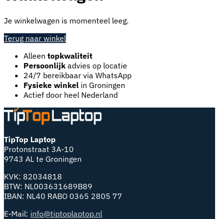
Je winkelwagen is momenteel leeg.
Terug naar winkel
Alleen
topkwaliteit
Persoonlijk
advies op locatie
24/7 bereikbaar via WhatsApp
Fysieke winkel
in Groningen
Actief door heel Nederland
TipTop Laptop
Protonstraat 3A-10
9743 AL te Groningen
KVK: 82034818
BTW: NL003631689B89
IBAN: NL40 RABO 0365 2805 77
E-Mail:
info@tiptoplaptop.nl