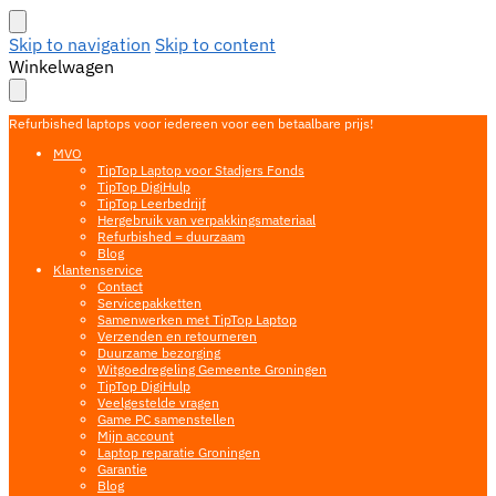
Skip to navigation
Skip to content
Winkelwagen
Refurbished laptops voor iedereen voor een betaalbare prijs!
MVO
TipTop Laptop voor Stadjers Fonds
TipTop DigiHulp
TipTop Leerbedrijf
Hergebruik van verpakkingsmateriaal
Refurbished = duurzaam
Blog
Klantenservice
Contact
Servicepakketten
Samenwerken met TipTop Laptop
Verzenden en retourneren
Duurzame bezorging
Witgoedregeling Gemeente Groningen
TipTop DigiHulp
Veelgestelde vragen
Game PC samenstellen
Mijn account
Laptop reparatie Groningen
Garantie
Blog