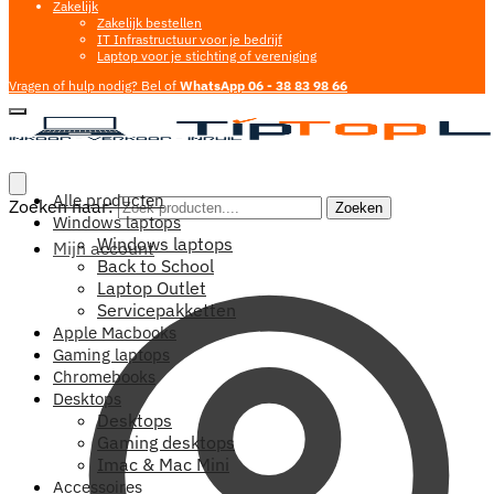
Zakelijk
Zakelijk bestellen
IT Infrastructuur voor je bedrijf
Laptop voor je stichting of vereniging
Vragen of hulp nodig? Bel of
WhatsApp 06 - 38 83 98 66
Alle producten
Zoeken naar:
Zoeken
Windows laptops
Windows laptops
Mijn account
Back to School
Laptop Outlet
Servicepakketten
Apple Macbooks
Gaming laptops
Chromebooks
Desktops
Desktops
Gaming desktops
Imac & Mac Mini
Accessoires