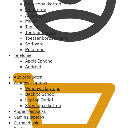
Servicepakketten
Monitoren
Adapters
Muizen
Tasjes
Toetsenborden
Toetsenbordstickers
Software
Pokémon
Telefonie
€
0,00
Apple Iphone
Android
Alle producten
Windows laptops
Windows laptops
Back to School
Laptop Outlet
Servicepakketten
Apple Macbooks
Gaming laptops
Chromebooks