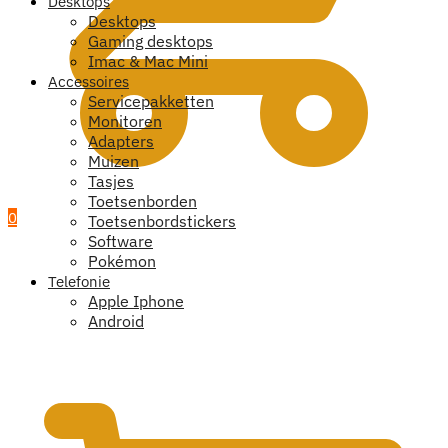
Desktops
Desktops
Gaming desktops
Imac & Mac Mini
Accessoires
Servicepakketten
Monitoren
Adapters
Muizen
Tasjes
Toetsenborden
0
Toetsenbordstickers
Software
Pokémon
Telefonie
Apple Iphone
Android
€
0,00