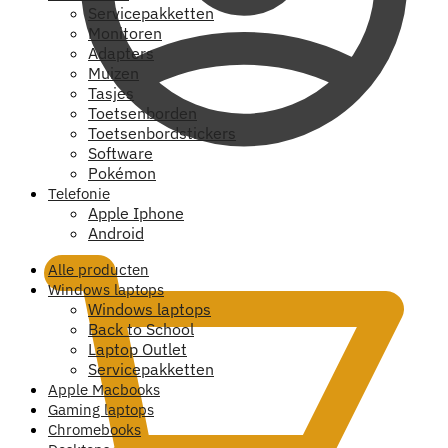
Servicepakketten
Monitoren
Adapters
Muizen
Tasjes
Toetsenborden
Toetsenbordstickers
Software
Pokémon
Telefonie
€
0,00
Apple Iphone
Android
Alle producten
Windows laptops
Windows laptops
Back to School
Laptop Outlet
Servicepakketten
Apple Macbooks
Gaming laptops
Chromebooks