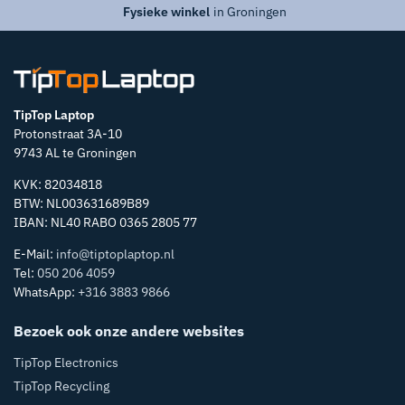
Fysieke winkel
in Groningen
TipTop Laptop
Protonstraat 3A-10
9743 AL te Groningen
KVK: 82034818
BTW: NL003631689B89
IBAN: NL40 RABO 0365 2805 77
E-Mail:
info@tiptoplaptop.nl
Tel:
050 206 4059
WhatsApp:
+316 3883 9866
Bezoek ook onze andere websites
TipTop Electronics
TipTop Recycling