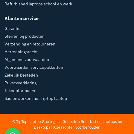
Refurbished laptops school en werk
Klantenservice
Garantie
Sterren bij producten
Verzending en retourneren
Herroepingsrecht
Algemene voorwaarden
Voorwaarden servicepakketten
Zakelijk bestellen
Privacyverklaring
Inkoopformulier
Samenwerken met TipTop Laptop
© TipTop Laptop Groningen | Gebruikte Refurbished
Laptops
en
Desktops
| Alle rechten voorbehouden