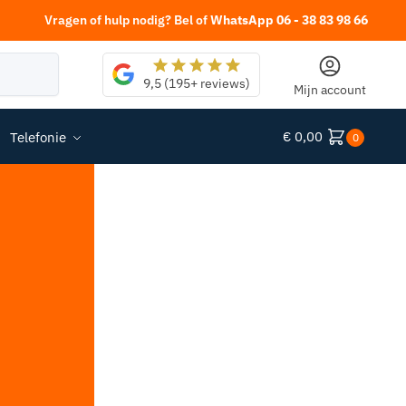
Vragen of hulp nodig? Bel of
WhatsApp 06 - 38 83 98 66
Zoeken
9,5 (195+ reviews)
Mijn account
€
0,00
Telefonie
0