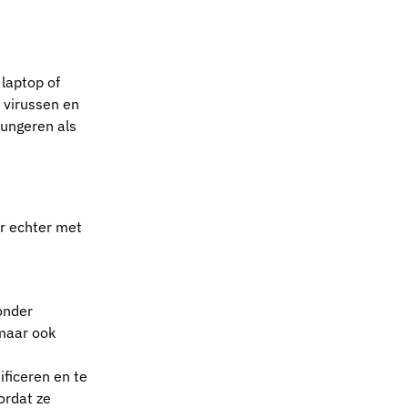
 laptop of
 virussen en
ungeren als
er echter met
onder
 maar ook
ficeren en te
ordat ze