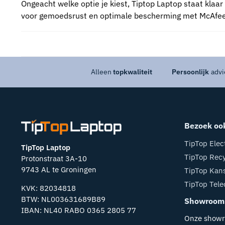
Ongeacht welke optie je kiest, Tiptop Laptop staat klaar
voor gemoedsrust en optimale bescherming met McAfee-an
Alleen
topkwaliteit
Persoonlijk
advi
Bezoek oo
TipTop Elec
TipTop Laptop
TipTop Recy
Protonstraat 3A-10
9743 AL te Groningen
TipTop Kan
TipTop Tel
KVK: 82034818
BTW: NL003631689B89
Showroom
IBAN: NL40 RABO 0365 2805 77
Onze showr