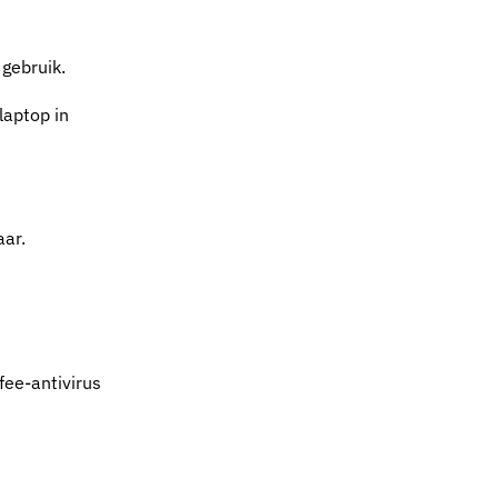
 gebruik.
laptop in
aar.
fee-antivirus