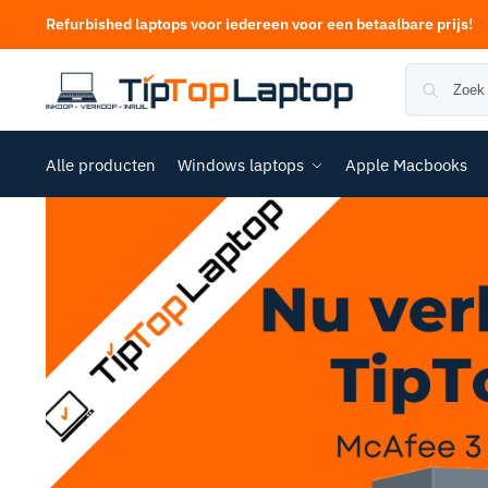
Refurbished laptops voor iedereen voor een betaalbare prijs!
Alle producten
Windows laptops
Apple Macbooks