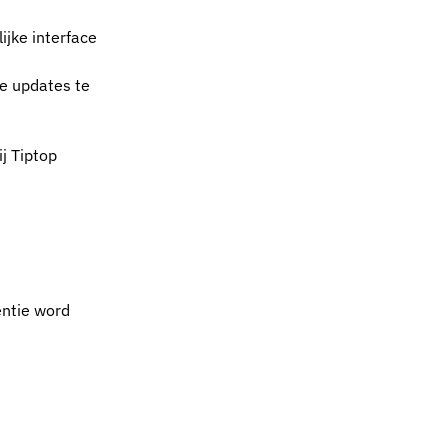
ijke interface
e updates te
j Tiptop
entie word