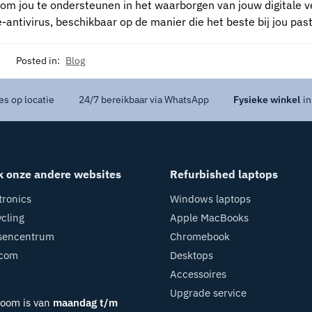
 om jou te ondersteunen in het waarborgen van jouw digitale ve
tivirus, beschikbaar op de manier die het beste bij jou past
Posted in:
Blog
es op locatie
24/7 bereikbaar via WhatsApp
Fysieke winkel
in
k onze andere websites
Refurbished laptops
tronics
Windows laptops
cling
Apple MacBooks
sencentrum
Chromebook
ecom
Desktops
Accessoires
Upgrade service
oom is van
maandag t/m