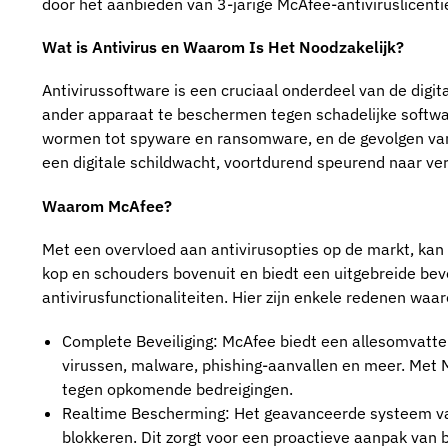
door het aanbieden van 3-jarige McAfee-antiviruslicenti
Wat is Antivirus en Waarom Is Het Noodzakelijk?
Antivirussoftware is een cruciaal onderdeel van de digita
ander apparaat te beschermen tegen schadelijke softwa
wormen tot spyware en ransomware, en de gevolgen van
een digitale schildwacht, voortdurend speurend naar ver
Waarom McAfee?
Met een overvloed aan antivirusopties op de markt, kan 
kop en schouders bovenuit en biedt een uitgebreide beve
antivirusfunctionaliteiten. Hier zijn enkele redenen waa
Complete Beveiliging: McAfee biedt een allesomvatte
virussen, malware, phishing-aanvallen en meer. Met
tegen opkomende bedreigingen.
Realtime Bescherming: Het geavanceerde systeem van 
blokkeren. Dit zorgt voor een proactieve aanpak van 