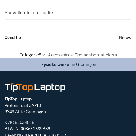
Aanvullende informatie
Conditie
Nieuw
Categorieën:
Accessoires
,
Toetsenbordstickers
Fysieke winkel
in Groningen
TipTop Laptop
Protonstraat 3A-10
9743 AL te Groningen
KVK: 82034818
BTW: NL003631689B89
IBAN: NL40 RABO 0365 2805 77