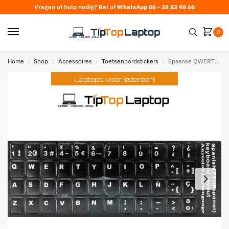
Vragen of hulp nodig? Bel of
WhatsApp 06 - 38 83 98 66
0
Home
Shop
Accessoires
Toetsenbordstickers
Spaanse QWERTY toetsenbord stickers (Spanish/ Español)
/
/
/
/