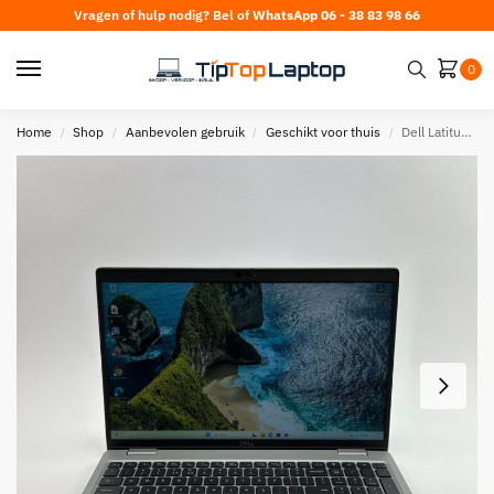
Vragen of hulp nodig? Bel of
WhatsApp 06 - 38 83 98 66
0
Home
Shop
Aanbevolen gebruik
Geschikt voor thuis
Dell Latitude 5530 | 15 Inch | Core i5-1245U | 16GB RAM | 256GB SSD
/
/
/
/