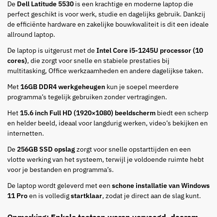
De
Dell Latitude 5530
is een krachtige en moderne laptop die
perfect geschikt is voor werk, studie en dagelijks gebruik. Dankzij
de efficiënte hardware en zakelijke bouwkwaliteit is dit een ideale
allround laptop.
De laptop is uitgerust met de
Intel Core i5-1245U processor (10
cores)
, die zorgt voor snelle en stabiele prestaties bij
multitasking, Office werkzaamheden en andere dagelijkse taken.
Met
16GB DDR4 werkgeheugen
kun je soepel meerdere
programma’s tegelijk gebruiken zonder vertragingen.
Het
15.6 inch Full HD (1920×1080) beeldscherm
biedt een scherp
en helder beeld, ideaal voor langdurig werken, video’s bekijken en
internetten.
De
256GB SSD opslag
zorgt voor snelle opstarttijden en een
vlotte werking van het systeem, terwijl je voldoende ruimte hebt
voor je bestanden en programma’s.
De laptop wordt geleverd met een
schone installatie van Windows
11 Pro
en is volledig
startklaar
, zodat je direct aan de slag kunt.