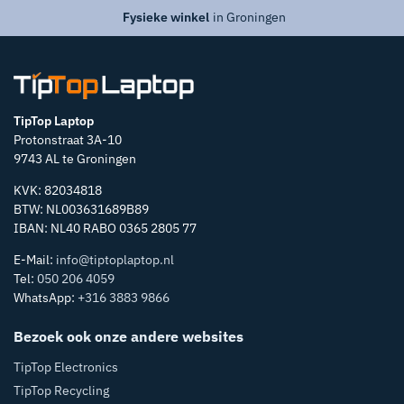
Fysieke winkel
in Groningen
TipTop Laptop
Protonstraat 3A-10
9743 AL te Groningen
KVK: 82034818
BTW: NL003631689B89
IBAN: NL40 RABO 0365 2805 77
E-Mail:
info@tiptoplaptop.nl
Tel:
050 206 4059
WhatsApp:
+316 3883 9866
Bezoek ook onze andere websites
TipTop Electronics
TipTop Recycling