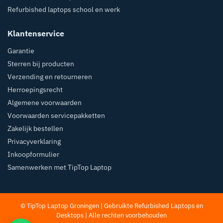
Refurbished laptops school en werk
Klantenservice
Garantie
Sterren bij producten
Verzending en retourneren
Herroepingsrecht
Algemene voorwaarden
Voorwaarden servicepakketten
Zakelijk bestellen
Privacyverklaring
Inkoopformulier
Samenwerken met TipTop Laptop
© TipTop Laptop Groningen | Gebruikte Refurbished
Laptops
en
Desktops
| Alle rechten voorbehouden