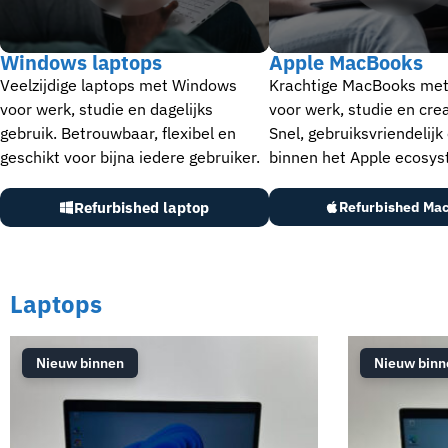
Windows laptops
Apple MacBooks
Veelzijdige laptops met Windows
Krachtige MacBooks me
voor werk, studie en dagelijks
voor werk, studie en crea
gebruik. Betrouwbaar, flexibel en
Snel, gebruiksvriendelijk
geschikt voor bijna iedere gebruiker.
binnen het Apple ecosys
Refurbished laptop
Refurbished Ma
Laptops
Nieuw binnen
Nieuw binn