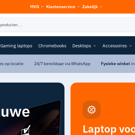
MVO
Klantenservice
Zakelijk
Gaming laptops
Chromebooks
Desktops
Accessoires
es op locatie
24/7 bereikbaar via WhatsApp
Fysieke winkel
in
ieuwe
Laptop voo