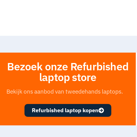
Bezoek onze Refurbished
laptop store
Bekijk ons aanbod van tweedehands laptops.
Refurbished laptop kopen