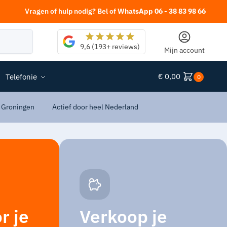
Vragen of hulp nodig? Bel of
WhatsApp 06 - 38 83 98 66
Zoeken
9,6 (193+ reviews)
Mijn account
€
0,00
Telefonie
0
 Groningen
Actief door heel Nederland
r je
Verkoop je