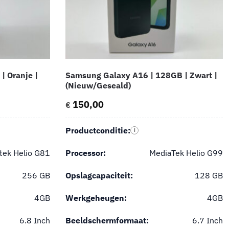
| Oranje |
Samsung Galaxy A16 | 128GB | Zwart |
(Nieuw/Geseald)
150,00
€
Productconditie:
i
tek Helio G81
Processor:
MediaTek Helio G99
256 GB
Opslagcapaciteit:
128 GB
4GB
Werkgeheugen:
4GB
6.8 Inch
Beeldschermformaat:
6.7 Inch