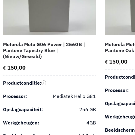
Motorola Moto G06 Power | 256GB |
Motorola Mot
Pantone Tapestry Blue |
Pantone Oak 
(Nieuw/Geseald)
150,00
€
150,00
€
Productcondi
Productconditie:
i
Processor:
Processor:
Mediatek Helio G81
Opslagcapaci
Opslagcapaciteit:
256 GB
Werkgeheug
Werkgeheugen:
4GB
Beeldscherm