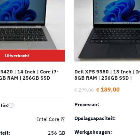
Uitverkocht
 5420 | 14 Inch | Core i7-
Dell XPS 9380 | 13 Inch | In
GB RAM | 256GB SSD
8GB RAM | 256GB SSD |
189,00
€
299,00
€
Processor:
tie:
i
Opslagcapaciteit:
Intel Core i7
Werkgeheugen:
teit:
256 GB