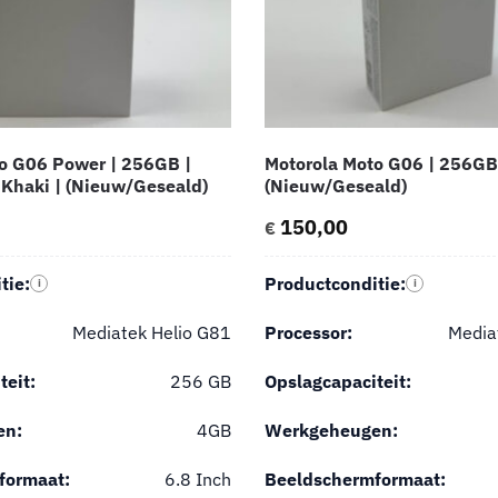
o G06 Power | 256GB |
Motorola Moto G06 | 256GB 
Khaki | (Nieuw/Geseald)
(Nieuw/Geseald)
150,00
€
tie:
Productconditie:
i
i
Mediatek Helio G81
Processor:
Media
teit:
256 GB
Opslagcapaciteit:
en:
4GB
Werkgeheugen:
formaat:
6.8 Inch
Beeldschermformaat: