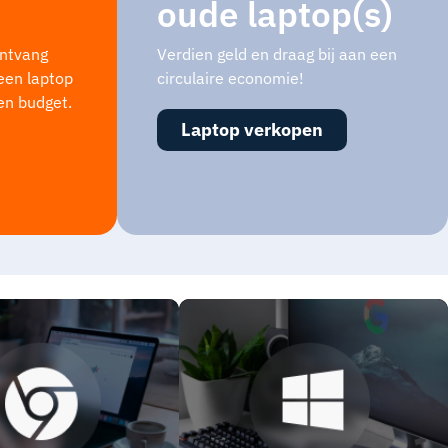
oude laptop(s)
ontvang
Verdien geld en draag bij aan een
 een laptop
circulaire economie!
 en budget.
Laptop verkopen