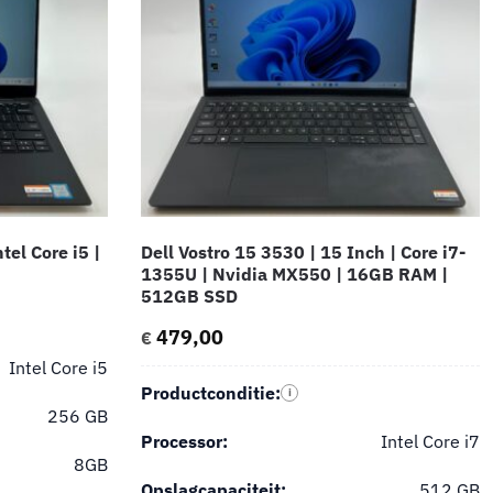
tel Core i5 |
Dell Vostro 15 3530 | 15 Inch | Core i7-
1355U | Nvidia MX550 | 16GB RAM |
512GB SSD
479,00
€
Intel Core i5
Productconditie:
i
256 GB
Processor:
Intel Core i7
8GB
Opslagcapaciteit:
512 GB