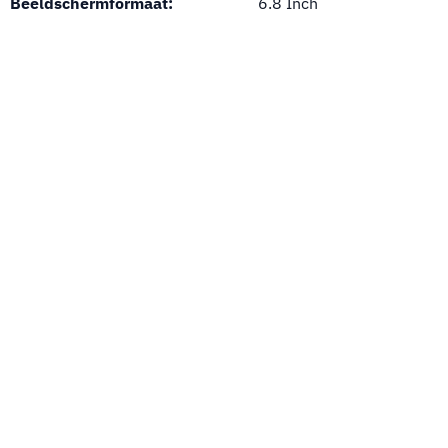
Beeldschermformaat:
6.8 Inch