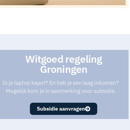
Witgoed regeling
Groningen
Is je laptop kapot? En heb je een laag inkomen?
Mogelijk kom je in aanmerking voor subsidie.
Subsidie aanvragen