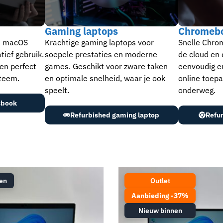
Gaming laptops​
Chromeb
t macOS
Krachtige gaming laptops voor
Snelle Chro
tief gebruik.
soepele prestaties en moderne
de cloud en d
 en perfect
games. Geschikt voor zware taken
eenvoudig en
teem.
en optimale snelheid, waar je ook
online toepa
speelt.
onderweg.
cbook
Refurbished gaming laptop
Refu
en
Outlet
Aanbieding -37%
Nieuw binnen