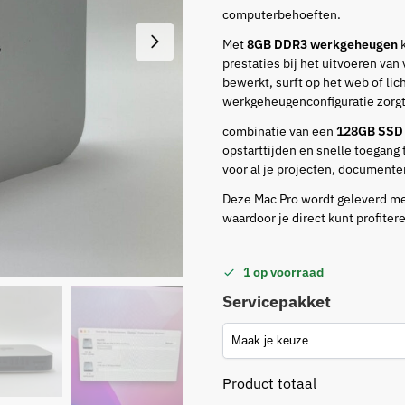
computerbehoeften.
Met
8GB DDR3 werkgeheugen
k
prestaties bij het uitvoeren van
bewerkt, surft op het web of li
werkgeheugenconfiguratie zorgt e
combinatie van een
128GB SSD
opstarttijden en snelle toegang
voor al je projecten, documente
Deze Mac Pro wordt geleverd m
waardoor je direct kunt profite
1 op voorraad
Servicepakket
Product totaal