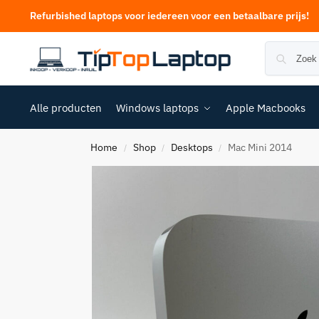
Refurbished laptops voor iedereen voor een betaalbare prijs!
Alle producten
Windows laptops
Apple Macbooks
Home
Shop
Desktops
Mac Mini 2014
/
/
/