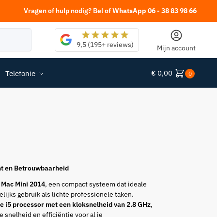
Vragen of hulp nodig? Bel of
WhatsApp 06 - 38 83 98 66
Zoeken
9,5 (195+ reviews)
Mijn account
€
0,00
Telefonie
0
ht en Betrouwbaarheid
e
Mac Mini 2014
, een compact systeem dat ideale
lijks gebruik als lichte professionele taken.
re i5 processor met een kloksnelheid van 2.8 GHz
,
snelheid en efficiëntie voor al je