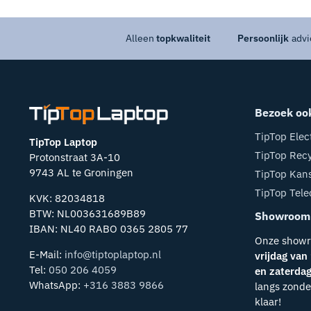
Alleen
topkwaliteit
Persoonlijk
advi
Bezoek oo
TipTop Elec
TipTop Laptop
TipTop Recy
Protonstraat 3A-10
9743 AL te Groningen
TipTop Kan
TipTop Tel
KVK: 82034818
BTW: NL003631689B89
Showroom
IBAN: NL40 RABO 0365 2805 77
Onze showr
E-Mail:
info@tiptoplaptop.nl
vrijdag van
Tel:
050 206 4059
en zaterdag
WhatsApp:
+316 3883 9866
langs zonder
klaar!