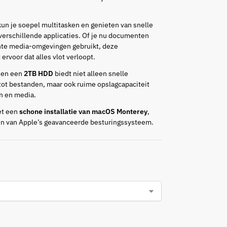
un je soepel multitasken en genieten van snelle
 verschillende applicaties. Of je nu documenten
chte media-omgevingen gebruikt, deze
rvoor dat alles vlot verloopt.
en een
2TB HDD
biedt niet alleen snelle
 tot bestanden, maar ook ruime opslagcapaciteit
n en media.
et een
schone installatie van macOS Monterey
,
ren van Apple’s geavanceerde besturingssysteem.