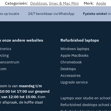
Categorieën:
Desktops
,
Imac & Mac Mini
Merk:
Apple
es op locatie
24/7 bereikbaar via WhatsApp
Fysieke winkel
in
k onze andere websites
Refurbished laptops
tronics
Windows laptops
cling
Apple MacBooks
sencentrum
Chromebook
ecom
Desktops
Accessoires
Upgrade service
oom is van
maandag t/m
 10:00 tot 17:00 uur geopend
 van 12:00 tot 15:00.
Kom
Laptops voor studie en school
 afspraak, de koffie staat
Refurbished desktops school