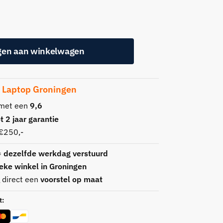
gen aan winkelwagen
p Laptop Groningen
 met een
9,6
 2 jaar garantie
€250,-
=
dezelfde werkdag verstuurd
ieke winkel in Groningen
g direct een
voorstel op maat
t: