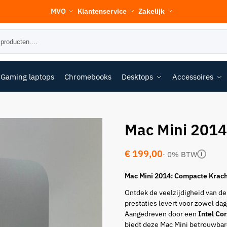
MVO
Klantenservice
Zakelijk
Gaming laptops
Chromebooks
Desktops
Accessoires
Mac Mini 2014
€
199,00
· 0% BTW
i
Mac Mini 2014: Compacte Krac
Ontdek de veelzijdigheid van d
prestaties levert voor zowel dage
Aangedreven door een
Intel Co
biedt deze Mac Mini betrouwbare 