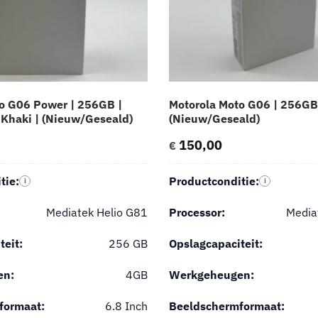
o G06 Power | 256GB |
Motorola Moto G06 | 256GB 
Khaki | (Nieuw/Geseald)
(Nieuw/Geseald)
150,00
€
tie:
Productconditie:
i
i
Mediatek Helio G81
Processor:
Media
teit:
256 GB
Opslagcapaciteit:
en:
4GB
Werkgeheugen:
formaat:
6.8 Inch
Beeldschermformaat: