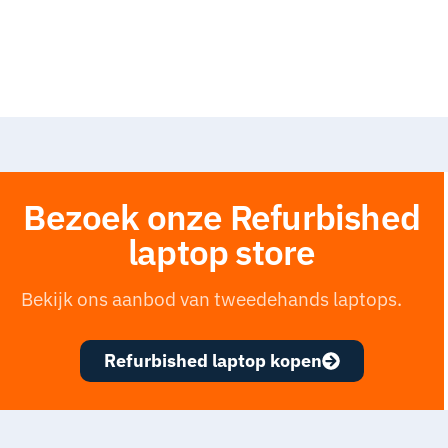
Bezoek onze Refurbished
laptop store
Bekijk ons aanbod van tweedehands laptops.
Refurbished laptop kopen