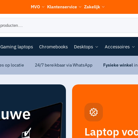
MVO
Klantenservice
Zakelijk
Gaming laptops
Chromebooks
Desktops
Accessoires
es op locatie
24/7 bereikbaar via WhatsApp
Fysieke winkel
in
ieuwe
Laptop voo