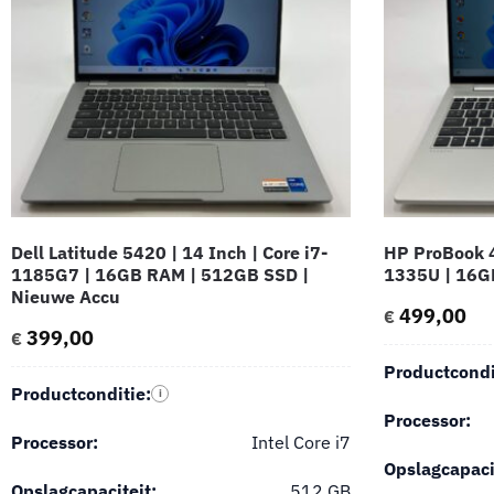
Dell Latitude 5420 | 14 Inch | Core i7-
HP ProBook 4
1185G7 | 16GB RAM | 512GB SSD |
1335U | 16G
Nieuwe Accu
499,00
€
399,00
€
Productcondi
Productconditie:
i
Processor:
Processor:
Intel Core i7
Opslagcapaci
Opslagcapaciteit:
512 GB