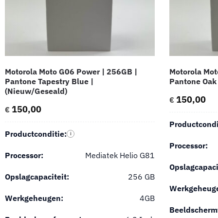
Motorola Moto G06 Power | 256GB |
Motorola Mot
Pantone Tapestry Blue |
Pantone Oak 
(Nieuw/Geseald)
150,00
€
150,00
€
Productcondi
Productconditie:
i
Processor:
Processor:
Mediatek Helio G81
Opslagcapaci
Opslagcapaciteit:
256 GB
Werkgeheug
Werkgeheugen:
4GB
Beeldscherm