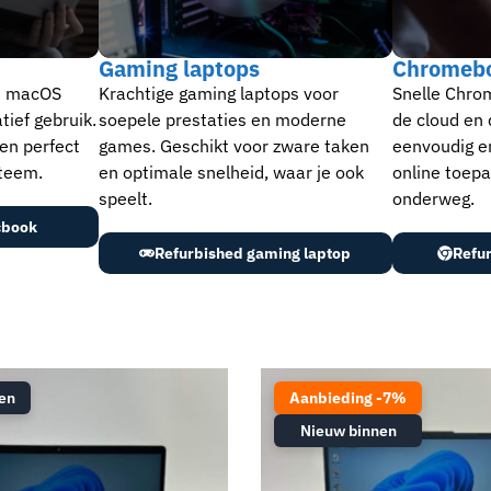
Gaming laptops​
Chromeb
t macOS
Krachtige gaming laptops voor
Snelle Chro
tief gebruik.
soepele prestaties en moderne
de cloud en d
 en perfect
games. Geschikt voor zware taken
eenvoudig en
teem.
en optimale snelheid, waar je ook
online toepa
speelt.
onderweg.
cbook
Refurbished gaming laptop
Refu
en
Aanbieding -7%
Nieuw binnen