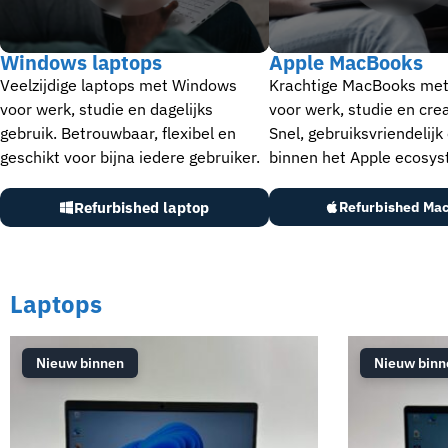
Windows laptops
Apple MacBooks
Veelzijdige laptops met Windows
Krachtige MacBooks me
voor werk, studie en dagelijks
voor werk, studie en crea
gebruik. Betrouwbaar, flexibel en
Snel, gebruiksvriendelijk
geschikt voor bijna iedere gebruiker.
binnen het Apple ecosys
Refurbished laptop
Refurbished Ma
Laptops
Nieuw binnen
Nieuw binn