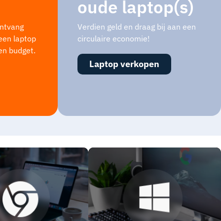
oude laptop(s)
ontvang
Verdien geld en draag bij aan een
 een laptop
circulaire economie!
 en budget.
Laptop verkopen