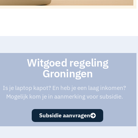
Witgoed regeling
Groningen
Is je laptop kapot? En heb je een laag inkomen?
Mogelijk kom je in aanmerking voor subsidie.
Subsidie aanvragen