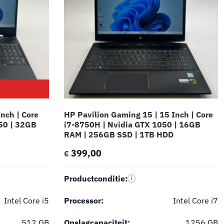
nch | Core
HP Pavilion Gaming 15 | 15 Inch | Core
50 | 32GB
i7-8750H | Nvidia GTX 1050 | 16GB
RAM | 256GB SSD | 1TB HDD
399,00
€
Productconditie:
i
Intel Core i5
Processor:
Intel Core i7
512 GB
Opslagcapaciteit:
1256 GB