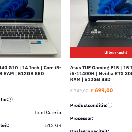
Uitverkocht
40 G10 | 14 Inch | Core i5-
Asus TUF Gaming F15 | 15 I
B RAM | 512GB SSD
i5-11400H | Nvidia RTX 30
RAM | 512GB SSD
699,00
€
749,00
€
tie:
i
Productconditie:
i
Intel Core i5
Processor:
teit:
512 GB
Opslagcapaciteit: