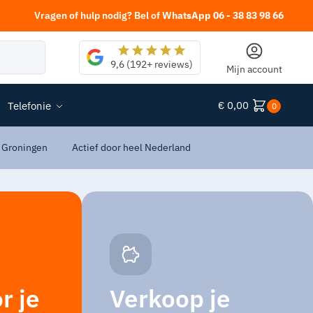
Vragen of hulp nodig? Bel of
WhatsApp 06 - 38 83 98 66
Zoeken
9,6 (192+ reviews)
Mijn account
€
0,00
Telefonie
0
 Groningen
Actief door heel Nederland
r je
Verkoop je