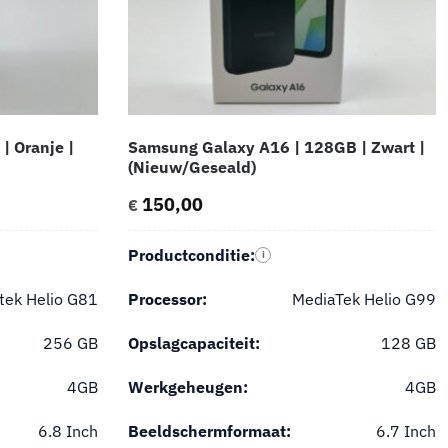
| Oranje |
Samsung Galaxy A16 | 128GB | Zwart |
(Nieuw/Geseald)
150,00
€
Productconditie:
i
tek Helio G81
Processor:
MediaTek Helio G99
256 GB
Opslagcapaciteit:
128 GB
4GB
Werkgeheugen:
4GB
6.8 Inch
Beeldschermformaat:
6.7 Inch