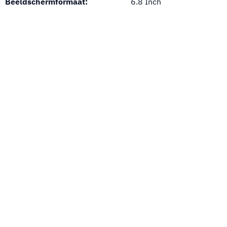
Beeldschermformaat:
6.8 Inch