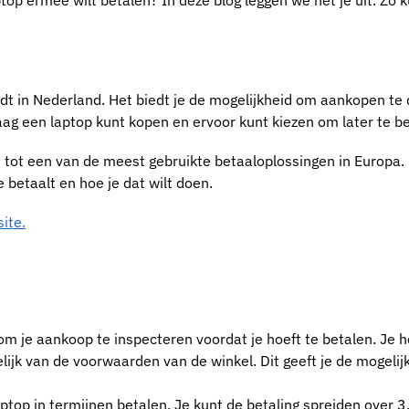
top ermee wilt betalen? In deze blog leggen we het je uit. Zo ku
dt in Nederland. Het biedt je de mogelijkheid om aankopen te
aag een laptop kunt kopen en ervoor kunt kiezen om later te be
id tot een van de meest gebruikte betaaloplossingen in Europa
je betaalt en hoe je dat wilt doen.
ite.
d om je aankoop te inspecteren voordat je hoeft te betalen. Je 
lijk van de voorwaarden van de winkel. Dit geeft je de mogelij
aptop in termijnen betalen. Je kunt de betaling spreiden over 3,