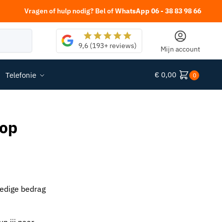
Vragen of hulp nodig? Bel of
WhatsApp 06 - 38 83 98 66
Zoeken
9,6 (193+ reviews)
Mijn account
€
0,00
Telefonie
0
top
ledige bedrag