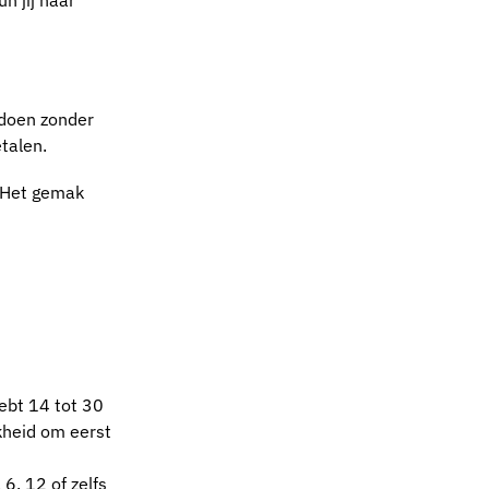
n jij naar
 doen zonder
talen.
. Het gemak
hebt 14 tot 30
kheid om eerst
 6, 12 of zelfs