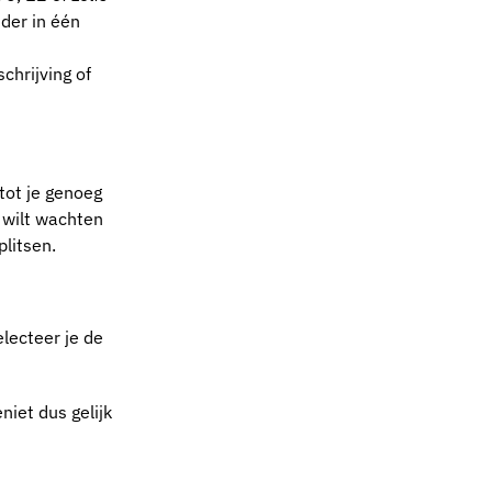
der in één
chrijving of
 tot je genoeg
n wilt wachten
plitsen.
electeer je de
niet dus gelijk