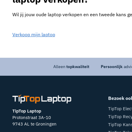
Wil jij jouw oude laptop verkopen en een tweede kans g
Verkoop mijn laptop
Alleen
topkwaliteit
Persoonlijk
advi
Bezoek oo
TipTop Elec
TipTop Laptop
TipTop Recy
Protonstraat 3A-10
9743 AL te Groningen
TipTop Kan