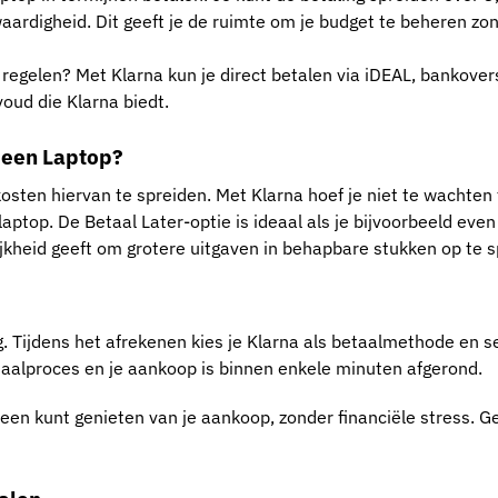
aardigheid. Dit geeft je de ruimte om je budget te beheren zon
n regelen? Met Klarna kun je direct betalen via iDEAL, bankovers
oud die Klarna biedt.
n een Laptop?
 kosten hiervan te spreiden. Met Klarna hoef je niet te wachten
laptop. De Betaal Later-optie is ideaal als je bijvoorbeeld eve
elijkheid geeft om grotere uitgaven in behapbare stukken op te s
g. Tijdens het afrekenen kies je Klarna als betaalmethode en s
betaalproces en je aankoop is binnen enkele minuten afgerond.
en kunt genieten van je aankoop, zonder financiële stress. Ge