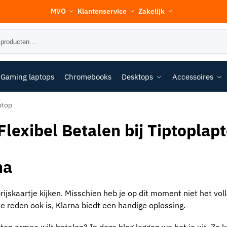
MVO
Klantenservice
Zakelijk
Gaming laptops
Chromebooks
Desktops
Accessoires
ptop
lexibel Betalen bij Tiptoplap
na
rijskaartje kijken. Misschien heb je op dit moment niet het vol
e reden ook is, Klarna biedt een handige oplossing.