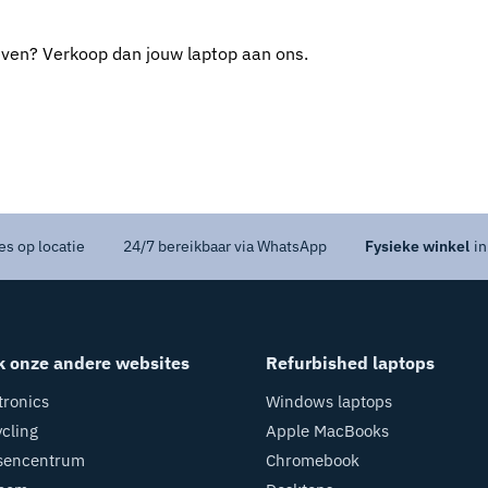
even? Verkoop dan jouw laptop aan ons.
es op locatie
24/7 bereikbaar via WhatsApp
Fysieke winkel
in
k onze andere websites
Refurbished laptops
tronics
Windows laptops
cling
Apple MacBooks
sencentrum
Chromebook