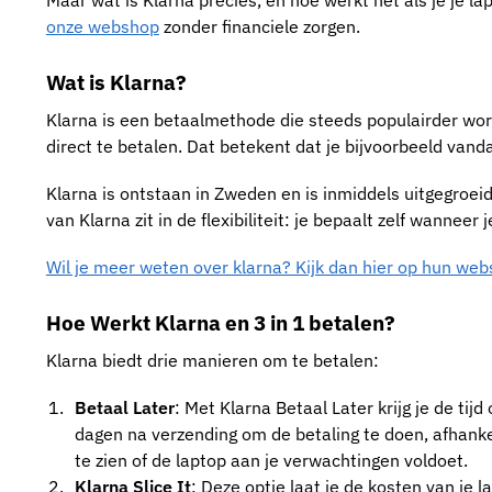
Maar wat is Klarna precies, en hoe werkt het als je je lap
onze webshop
zonder financiele zorgen.
Wat is Klarna?
Klarna is een betaalmethode die steeds populairder wor
direct te betalen. Dat betekent dat je bijvoorbeeld vand
Klarna is ontstaan in Zweden en is inmiddels uitgegroe
van Klarna zit in de flexibiliteit: je bepaalt zelf wanneer 
Wil je meer weten over klarna? Kijk dan hier op hun webs
Hoe Werkt Klarna en 3 in 1 betalen?
Klarna biedt drie manieren om te betalen:
Betaal Later
: Met Klarna Betaal Later krijg je de tij
dagen na verzending om de betaling te doen, afhanke
te zien of de laptop aan je verwachtingen voldoet.
Klarna Slice It
: Deze optie laat je de kosten van je l