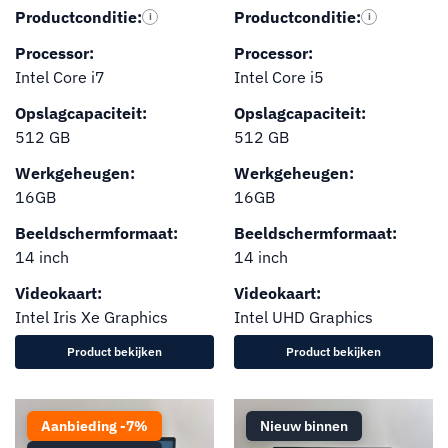
Productconditie:
Productconditie:
i
i
Processor:
Processor:
Intel Core i7
Intel Core i5
Opslagcapaciteit:
Opslagcapaciteit:
512 GB
512 GB
Werkgeheugen:
Werkgeheugen:
16GB
16GB
Beeldschermformaat:
Beeldschermformaat:
14 inch
14 inch
Videokaart:
Videokaart:
Intel Iris Xe Graphics
Intel UHD Graphics
Product bekijken
Product bekijken
Aanbieding -7%
Nieuw binnen