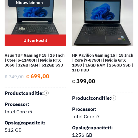
Nieuw binnen
Uitverkocht
Asus TUF Gaming F15 | 15 Inch
HP Pavilion Gaming 15 | 15 Inch
| Core i5-11400H | Nvidia RTX
| Core i7-8750H | Nvidia GTX
3050 | 32GB RAM | 512GB SSD
1050 | 16GB RAM | 256GB SSD |
1TB HDD
699,00
€
749,00
€
399,00
€
Productconditie:
i
Productconditie:
i
Processor:
Processor:
Intel Core i5
Intel Core i7
Opslagcapaciteit:
Opslagcapaciteit:
512 GB
1256 GB