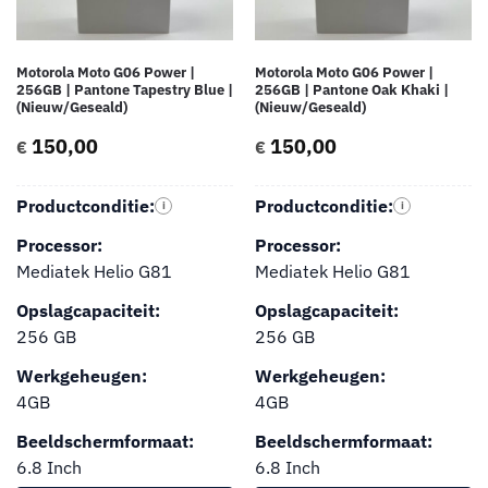
Motorola Moto G06 Power |
Motorola Moto G06 Power |
256GB | Pantone Tapestry Blue |
256GB | Pantone Oak Khaki |
(Nieuw/Geseald)
(Nieuw/Geseald)
150,00
150,00
€
€
Productconditie:
Productconditie:
i
i
Processor:
Processor:
Mediatek Helio G81
Mediatek Helio G81
Opslagcapaciteit:
Opslagcapaciteit:
256 GB
256 GB
Werkgeheugen:
Werkgeheugen:
4GB
4GB
Beeldschermformaat:
Beeldschermformaat:
6.8 Inch
6.8 Inch