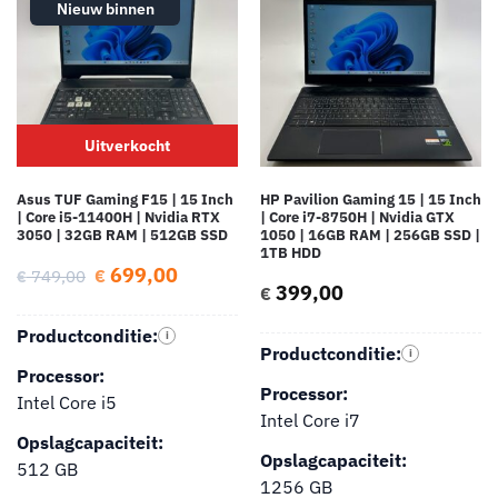
Nieuw binnen
Uitverkocht
Asus TUF Gaming F15 | 15 Inch
HP Pavilion Gaming 15 | 15 Inch
| Core i5-11400H | Nvidia RTX
| Core i7-8750H | Nvidia GTX
3050 | 32GB RAM | 512GB SSD
1050 | 16GB RAM | 256GB SSD |
1TB HDD
699,00
€
749,00
€
399,00
€
Productconditie:
i
Productconditie:
i
Processor:
Processor:
Intel Core i5
Intel Core i7
Opslagcapaciteit:
Opslagcapaciteit:
512 GB
1256 GB