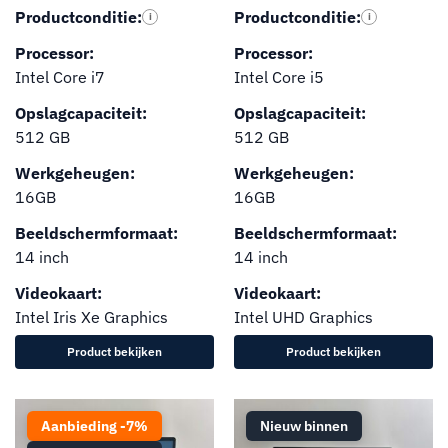
Productconditie:
Productconditie:
i
i
Processor:
Processor:
Intel Core i7
Intel Core i5
Opslagcapaciteit:
Opslagcapaciteit:
512 GB
512 GB
Werkgeheugen:
Werkgeheugen:
16GB
16GB
Beeldschermformaat:
Beeldschermformaat:
14 inch
14 inch
Videokaart:
Videokaart:
Intel Iris Xe Graphics
Intel UHD Graphics
Product bekijken
Product bekijken
Aanbieding -7%
Nieuw binnen