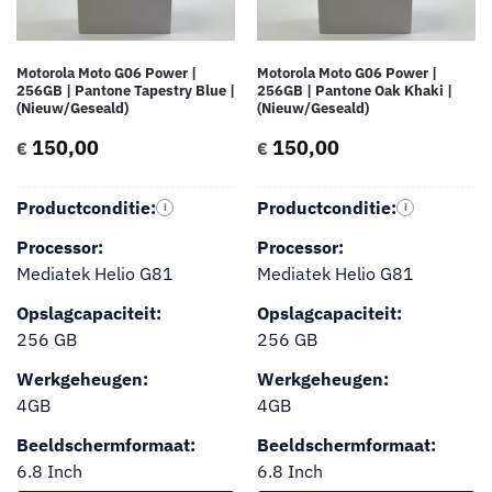
Motorola Moto G06 Power |
Motorola Moto G06 Power |
256GB | Pantone Tapestry Blue |
256GB | Pantone Oak Khaki |
(Nieuw/Geseald)
(Nieuw/Geseald)
150,00
150,00
€
€
Productconditie:
Productconditie:
i
i
Processor:
Processor:
Mediatek Helio G81
Mediatek Helio G81
Opslagcapaciteit:
Opslagcapaciteit:
256 GB
256 GB
Werkgeheugen:
Werkgeheugen:
4GB
4GB
Beeldschermformaat:
Beeldschermformaat:
6.8 Inch
6.8 Inch