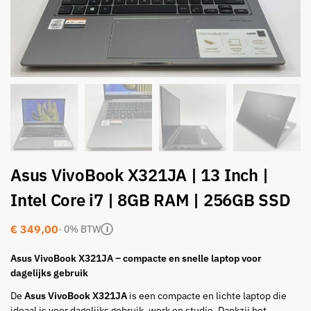
Asus VivoBook X321JA | 13 Inch |
Intel Core i7 | 8GB RAM | 256GB SSD
€
349,00
· 0% BTW
i
Asus VivoBook X321JA – compacte en snelle laptop voor
dagelijks gebruik
De
Asus VivoBook X321JA
is een compacte en lichte laptop die
ideaal is voor dagelijks gebruik, werk en studie. Dankzij het