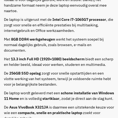
handzame formaat neem je deze laptop eenvoudig overal mee
naartoe.
De laptop is uitgerust met de
Intel Core i7-1065G7 processor
, die
zorgt voor snelle en efficiënte prestaties bij multitasking,
internetgebruik en Office werkzaamheden.
Met
8GB DDR4 werkgeheugen
werkt het systeem soepel bij
normaal dagelijks gebruik, zoals browsen, e-mails en
documenten.
Het
13.3 inch Full HD (1920×1080) beeldscherm
biedt een scherp
en helder beeld, ideaal voor werken, studeren en multimedia.
De
256GB SSD opslag
zorgt voor snelle opstarttijden en een
vlotte werking van het systeem, terwijl je voldoende ruimte hebt
voor je belangrijkste bestanden.
De laptop wordt geleverd met een
schone installatie van Windows
11 Home
en is volledig
startklaar
, zodat je direct aan de slag kunt.
De
Asus VivoBook X321JA
is daarmee een uitstekende keuze voor
wie een
compacte, snelle en praktische laptop
zoekt voor