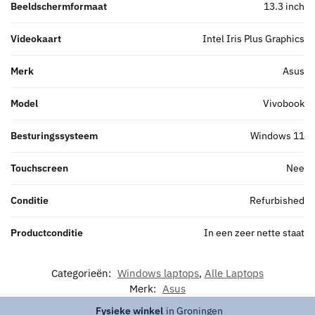
Beeldschermformaat
13.3 inch
Videokaart
Intel Iris Plus Graphics
Merk
Asus
Model
Vivobook
Besturingssysteem
Windows 11
Touchscreen
Nee
Conditie
Refurbished
Productconditie
In een zeer nette staat
Categorieën:
Windows laptops
,
Alle Laptops
Merk:
Asus
Fysieke winkel
in Groningen