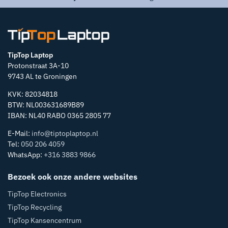
TipTop Laptop
Protonstraat 3A-10
9743 AL te Groningen
KVK: 82034818
BTW: NL003631689B89
IBAN: NL40 RABO 0365 2805 77
E-Mail:
info@tiptoplaptop.nl
Tel:
050 206 4059
WhatsApp:
+316 3883 9866
Bezoek ook onze andere websites
TipTop Electronics
TipTop Recycling
TipTop Kansencentrum