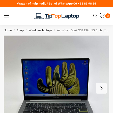
Vragen of hulp nodig? Bel of
WhatsApp 06 - 38 83 98 66
0
Home
Shop
Windows laptops
Asus VivoBook X321JA | 13 Inch | Intel Core i7 | 8GB RAM | 256GB SSD
/
/
/